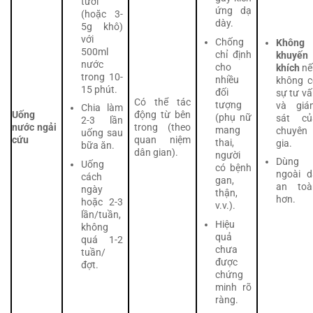
tươi
ứng dạ
(hoặc 3-
dày.
5g khô)
với
Chống
Không
500ml
chỉ định
khuyến
nước
cho
khích
nế
trong 10-
nhiều
không c
15 phút.
đối
sự tư v
Có thể tác
tượng
và giá
Chia làm
Uống
động từ bên
(phụ nữ
sát củ
2-3 lần
nước ngải
trong (theo
mang
chuyên
uống sau
cứu
quan niệm
thai,
gia.
bữa ăn.
dân gian).
người
Dùng
Uống
có bệnh
ngoài d
cách
gan,
an toà
ngày
thận,
hơn.
hoặc 2-3
v.v.).
lần/tuần,
Hiệu
không
quả
quá 1-2
chưa
tuần/
được
đợt.
chứng
minh rõ
ràng.