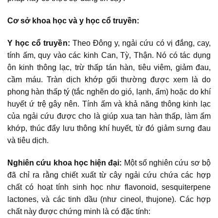
Cơ sở khoa học và y học cổ truyền:
Y học cổ truyền:
Theo Đông y, ngải cứu có vị đắng, cay,
tính ấm, quy vào các kinh Can, Tỳ, Thận. Nó có tác dụng
ôn kinh thông lạc, trừ thấp tán hàn, tiêu viêm, giảm đau,
cầm máu. Tràn dịch khớp gối thường được xem là do
phong hàn thấp tý (tắc nghẽn do gió, lạnh, ẩm) hoặc do khí
huyết ứ trệ gây nên. Tính ấm và khả năng thông kinh lạc
của ngải cứu được cho là giúp xua tan hàn thấp, làm ấm
khớp, thúc đẩy lưu thông khí huyết, từ đó giảm sưng đau
và tiêu dịch.
Nghiên cứu khoa học hiện đại:
Một số nghiên cứu sơ bộ
đã chỉ ra rằng chiết xuất từ cây ngải cứu chứa các hợp
chất có hoạt tính sinh học như flavonoid, sesquiterpene
lactones, và các tinh dầu (như cineol, thujone). Các hợp
chất này được chứng minh là có đặc tính: