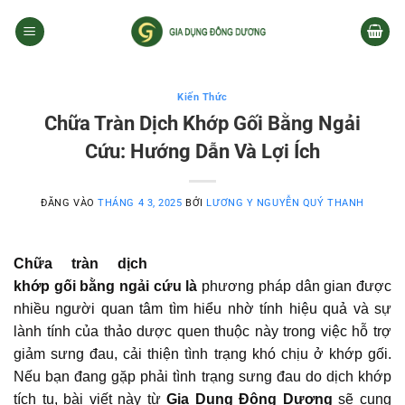
Bỏ
qua
nội
dung
Kiến Thức
Chữa Tràn Dịch Khớp Gối Bằng Ngải
Cứu: Hướng Dẫn Và Lợi Ích
ĐĂNG VÀO
THÁNG 4 3, 2025
BỞI
LƯƠNG Y NGUYỄN QUÝ THANH
Chữa tràn dịch
khớp gối bằng ngải cứu là
phương pháp dân gian được
nhiều người quan tâm tìm hiểu nhờ tính hiệu quả và sự
lành tính của thảo dược quen thuộc này trong việc hỗ trợ
giảm sưng đau, cải thiện tình trạng khó chịu ở khớp gối.
Nếu bạn đang gặp phải tình trạng sưng đau do dịch khớp
tích tụ, bài viết này từ
Gia Dụng Đông Dương
sẽ cung