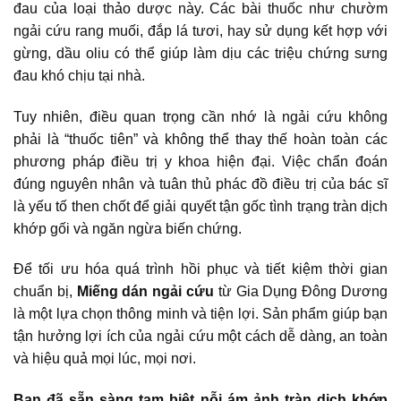
đau của loại thảo dược này. Các bài thuốc như chườm
ngải cứu rang muối, đắp lá tươi, hay sử dụng kết hợp với
gừng, dầu oliu có thể giúp làm dịu các triệu chứng sưng
đau khó chịu tại nhà.
Tuy nhiên, điều quan trọng cần nhớ là ngải cứu không
phải là “thuốc tiên” và không thể thay thế hoàn toàn các
phương pháp điều trị y khoa hiện đại. Việc chẩn đoán
đúng nguyên nhân và tuân thủ phác đồ điều trị của bác sĩ
là yếu tố then chốt để giải quyết tận gốc tình trạng tràn dịch
khớp gối và ngăn ngừa biến chứng.
Để tối ưu hóa quá trình hồi phục và tiết kiệm thời gian
chuẩn bị,
Miếng dán ngải cứu
từ Gia Dụng Đông Dương
là một lựa chọn thông minh và tiện lợi. Sản phẩm giúp bạn
tận hưởng lợi ích của ngải cứu một cách dễ dàng, an toàn
và hiệu quả mọi lúc, mọi nơi.
Bạn đã sẵn sàng tạm biệt nỗi ám ảnh tràn dịch khớp