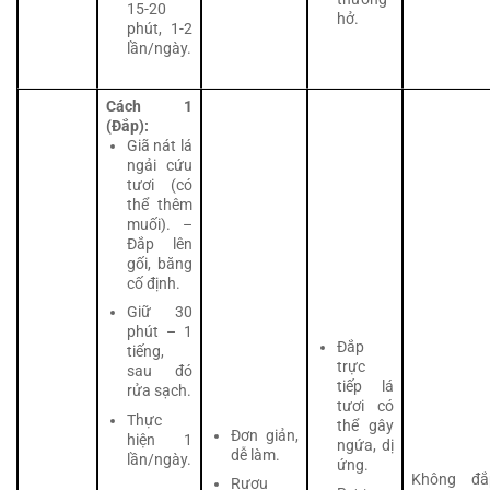
15-20
hở.
phút, 1-2
lần/ngày.
Cách 1
(Đắp):
Giã nát lá
ngải cứu
tươi (có
thể thêm
muối). –
Đắp lên
gối, băng
cố định.
Giữ 30
phút – 1
Đắp
tiếng,
trực
sau đó
tiếp lá
rửa sạch.
tươi có
Thực
thể gây
Đơn giản,
hiện 1
ngứa, dị
dễ làm.
lần/ngày.
ứng.
Không đắ
Rượu