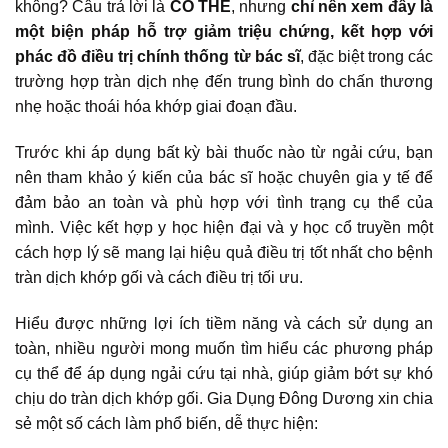
không? Câu trả lời là
CÓ THỂ
, nhưng
chỉ nên xem đây là
một biện pháp hỗ trợ giảm triệu chứng, kết hợp với
phác đồ điều trị chính thống từ bác sĩ
, đặc biệt trong các
trường hợp tràn dịch nhẹ đến trung bình do chấn thương
nhẹ hoặc thoái hóa khớp giai đoạn đầu.
Trước khi áp dụng bất kỳ bài thuốc nào từ ngải cứu, bạn
nên tham khảo ý kiến của bác sĩ hoặc chuyên gia y tế để
đảm bảo an toàn và phù hợp với tình trạng cụ thể của
mình. Việc kết hợp y học hiện đại và y học cổ truyền một
cách hợp lý sẽ mang lại hiệu quả điều trị tốt nhất cho bệnh
tràn dịch khớp gối và cách điều trị tối ưu.
Hiểu được những lợi ích tiềm năng và cách sử dụng an
toàn, nhiều người mong muốn tìm hiểu các phương pháp
cụ thể để áp dụng ngải cứu tại nhà, giúp giảm bớt sự khó
chịu do tràn dịch khớp gối. Gia Dụng Đông Dương xin chia
sẻ một số cách làm phổ biến, dễ thực hiện: