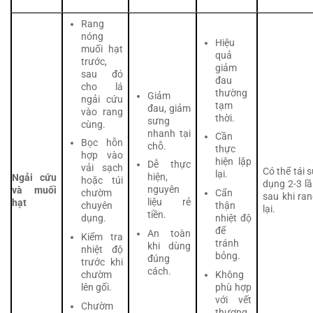
Rang
nóng
Hiệu
muối hạt
quả
trước,
giảm
sau đó
đau
cho lá
thường
Giảm
ngải cứu
tạm
đau, giảm
vào rang
thời.
sưng
cùng.
nhanh tại
Cần
Bọc hỗn
chỗ.
thực
hợp vào
hiện lặp
Dễ thực
vải sạch
Có thể tái 
lại.
hiện,
Ngải cứu
hoặc túi
dụng 2-3 l
nguyên
và muối
Cẩn
chườm
sau khi ra
liệu rẻ
hạt
thận
chuyên
lại.
tiền.
nhiệt độ
dụng.
để
An toàn
Kiểm tra
tránh
khi dùng
nhiệt độ
bỏng.
đúng
trước khi
cách.
Không
chườm
phù hợp
lên gối.
với vết
Chườm
thương