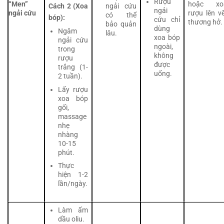
Rượu
“Men”
hoặc xo
Cách 2 (Xoa
ngải cứu
ngải
ngải cứu
rượu lên v
có thể
bóp):
cứu chỉ
thương hở.
bảo quản
dùng
Ngâm
lâu.
xoa bóp
ngải cứu
ngoài,
trong
không
rượu
được
trắng (1-
uống.
2 tuần).
Lấy rượu
xoa bóp
gối,
massage
nhẹ
nhàng
10-15
phút.
Thực
hiện 1-2
lần/ngày.
Làm ấm
dầu oliu.