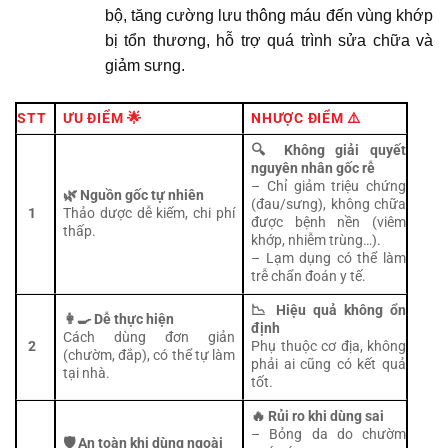
bộ, tăng cường lưu thông máu đến vùng khớp
bị tổn thương, hỗ trợ quá trình sửa chữa và
giảm sưng.
STT
ƯU ĐIỂM 🌟
NHƯỢC ĐIỂM ⚠️
🔍 Không giải quyết
nguyên nhân gốc rễ
– Chỉ giảm triệu chứng
🌿 Nguồn gốc tự nhiên
(đau/sưng), không chữa
1
Thảo dược dễ kiếm, chi phí
được bệnh nền (viêm
thấp.
khớp, nhiễm trùng…).
– Lạm dụng có thể làm
trễ chẩn đoán y tế.
📉 Hiệu quả không ổn
👩‍🍳 Dễ thực hiện
định
Cách dùng đơn giản
2
Phụ thuộc cơ địa, không
(chườm, đắp), có thể tự làm
phải ai cũng có kết quả
tại nhà.
tốt.
🔥 Rủi ro khi dùng sai
– Bỏng da do chườm
🛡️ An toàn khi dùng ngoài