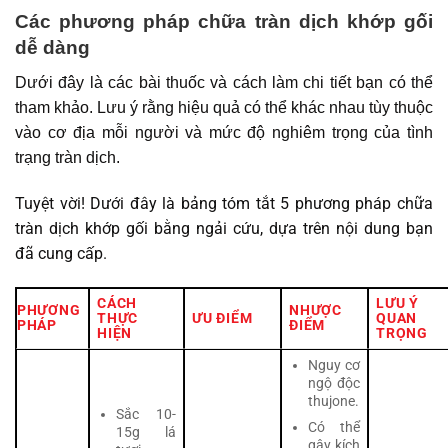
Các phương pháp chữa tràn dịch khớp gối
dễ dàng
Dưới đây là các bài thuốc và cách làm chi tiết bạn có thể
tham khảo. Lưu ý rằng hiệu quả có thể khác nhau tùy thuộc
vào cơ địa mỗi người và mức độ nghiêm trọng của tình
trạng tràn dịch.
Tuyệt vời! Dưới đây là bảng tóm tắt 5 phương pháp chữa
tràn dịch khớp gối bằng ngải cứu, dựa trên nội dung bạn
đã cung cấp.
CÁCH
LƯU Ý
PHƯƠNG
NHƯỢC
THỰC
ƯU ĐIỂM
QUAN
PHÁP
ĐIỂM
HIỆN
TRỌNG
Nguy cơ
ngộ độc
thujone.
Sắc 10-
Có thể
15g lá
gây kích