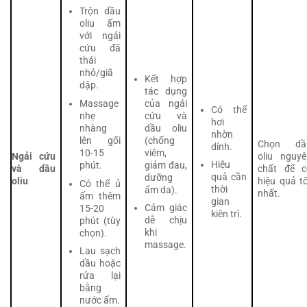
Trộn dầu
oliu ấm
với ngải
cứu đã
thái
nhỏ/giã
Kết hợp
dập.
tác dụng
của ngải
Massage
Có thể
cứu và
nhẹ
hơi
dầu oliu
nhàng
nhờn
(chống
lên gối
Chọn dầ
dính.
viêm,
10-15
Ngải cứu
oliu nguyê
Hiệu
giảm đau,
phút.
và dầu
chất để c
quả cần
dưỡng
oliu
hiệu quả t
Có thể ủ
thời
ẩm da).
nhất.
ấm thêm
gian
Cảm giác
15-20
kiên trì.
dễ chịu
phút (tùy
khi
chọn).
massage.
Lau sạch
dầu hoặc
rửa lại
bằng
nước ấm.