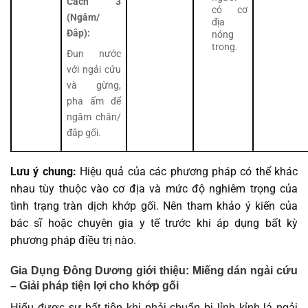
Cách 3
có cơ
(Ngâm/
địa
Đắp):
nóng
trong.
Đun nước
với ngải cứu
và gừng,
pha ấm để
ngâm chân/
đắp gối.
Lưu ý chung:
Hiệu quả của các phương pháp có thể khác
nhau tùy thuộc vào cơ địa và mức độ nghiêm trọng của
tình trạng tràn dịch khớp gối. Nên tham khảo ý kiến của
bác sĩ hoặc chuyên gia y tế trước khi áp dụng bất kỳ
phương pháp điều trị nào.
Gia Dụng Đông Dương giới thiệu: Miếng dán ngải cứu
– Giải pháp tiện lợi cho khớp gố
i
Hiểu được sự bất tiện khi phải chuẩn bị lỉnh kỉnh lá ngải