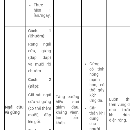
Thực
hiện 1
lần/ngày.
Cách 1
(Chườm):
Rang ngải
cứu, gừng
(đập dập)
Gừng
và muối rồi
có tính
chườm.
nóng
mạnh
Cách 2
hơn, có
(Đắp):
thể gây
Giã nát ngải
kích
Tăng cường
Luôn th
ứng da.
cứu và gừng
hiệu quả
trên vùng 
Ngải cứu
giảm đau,
Cẩn
(có thể thêm
nhỏ trướ
và gừng
kháng viêm,
thận khi
khi dùn
muối), đắp
làm ấm
dùng
diện rộng.
lên gối.
khớp.
cho
người