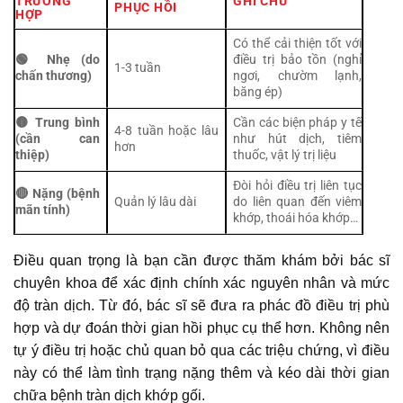
TRƯỜNG
GHI CHÚ
PHỤC HỒI
HỢP
Có thể cải thiện tốt với
🟢 Nhẹ (do
điều trị bảo tồn (nghỉ
1-3 tuần
chấn thương)
ngơi, chườm lạnh,
băng ép)
🟡 Trung bình
Cần các biện pháp y tế
4-8 tuần hoặc lâu
(cần can
như hút dịch, tiêm
hơn
thiệp)
thuốc, vật lý trị liệu
Đòi hỏi điều trị liên tục
🔴 Nặng (bệnh
Quản lý lâu dài
do liên quan đến viêm
mãn tính)
khớp, thoái hóa khớp…
Điều quan trọng là bạn cần được thăm khám bởi bác sĩ
chuyên khoa để xác định chính xác nguyên nhân và mức
độ tràn dịch. Từ đó, bác sĩ sẽ đưa ra phác đồ điều trị phù
hợp và dự đoán thời gian hồi phục cụ thể hơn. Không nên
tự ý điều trị hoặc chủ quan bỏ qua các triệu chứng, vì điều
này có thể làm tình trạng nặng thêm và kéo dài thời gian
chữa bệnh tràn dịch khớp gối.