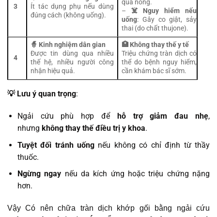
quá nóng.
3
Ít tác dụng phụ nếu dùng
–
☠️ Nguy hiểm nếu
đúng cách (không uống).
uống
: Gây co giật, sảy
thai (do chất thujone).
🧙 Kinh nghiệm dân gian
🏥 Không thay thế y tế
Được tin dùng qua nhiều
Triệu chứng tràn dịch có
4
thế hệ, nhiều người công
thể do bệnh nguy hiểm,
nhận hiệu quả.
cần khám bác sĩ sớm.
💡 Lưu ý quan trọng
:
Ngải cứu phù hợp để
hỗ trợ giảm đau nhẹ
,
nhưng
không thay thế điều trị y khoa
.
Tuyệt đối tránh uống
nếu không có chỉ định từ thầy
thuốc.
Ngừng ngay
nếu da kích ứng hoặc triệu chứng nặng
hơn.
Vậy Có nên chữa tràn dịch khớp gối bằng ngải cứu